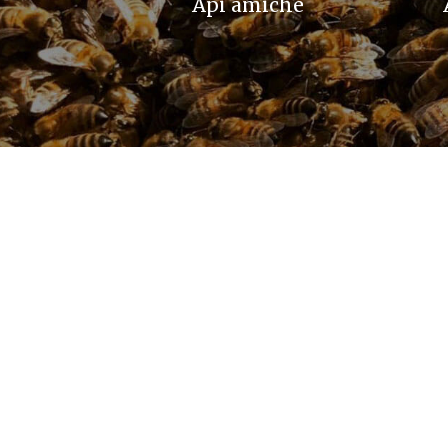
I
L
Api amiche