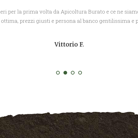
eri per la prima volta da Apicoltura Burato e ce ne siam
 ottima, prezzi giusti e persona al banco gentilissima e 
Vittorio F.