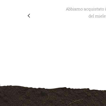
e sono
Abbiamo acquistato i
del miele