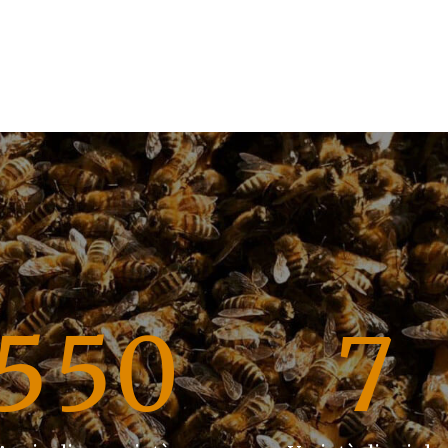
2
2
4
3
3
5
4
4
6
5
5
0
7