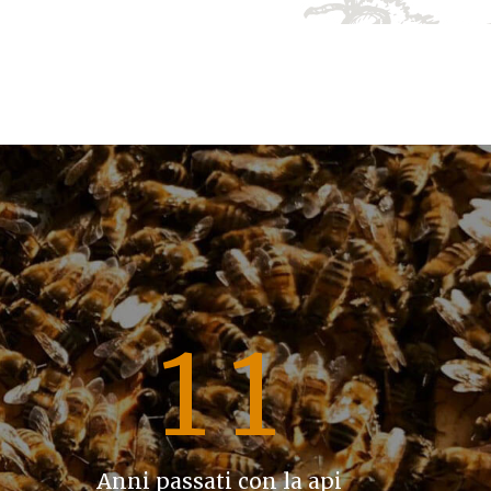
0
0
1
1
Anni passati con la api