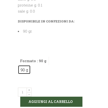
proteine g. 0.1
sale g. 0.0
DISPONIBILE IN CONFEZIONI DA:
90 gr.
Formato
: 90 g
90 g
Caramelle
Gocce
AGGIUNGI AL CARRELLO
Menta