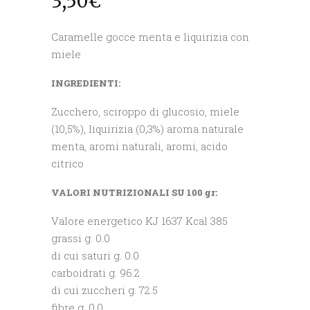
3,50
€
Caramelle gocce menta e liquirizia con
miele
INGREDIENTI:
Zucchero, sciroppo di glucosio, miele
(10,5%), liquirizia (0,3%) aroma naturale
menta, aromi naturali, aromi, acido
citrico
VALORI NUTRIZIONALI SU 100 gr:
Valore energetico KJ 1637 Kcal 385
grassi g. 0.0
di cui saturi g. 0.0
carboidrati g. 96.2
di cui zuccheri g. 72.5
fibre g. 0.0