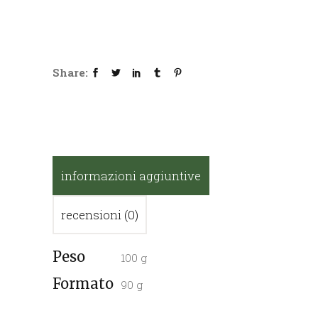
e
Liquirizia
con
miele
quantity
Share:
informazioni aggiuntive
recensioni (0)
Peso
100 g
Formato
90 g